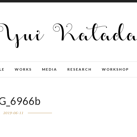
LE
WORKS
MEDIA
RESEARCH
WORKSHOP
G_6966b
2019-06-11