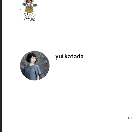
yui.katada
L