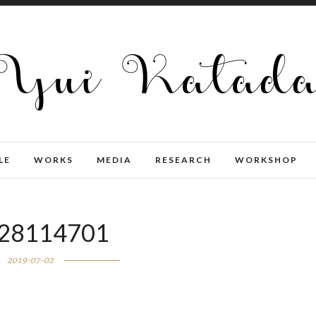
LE
WORKS
MEDIA
RESEARCH
WORKSHOP
128114701
2019-07-02