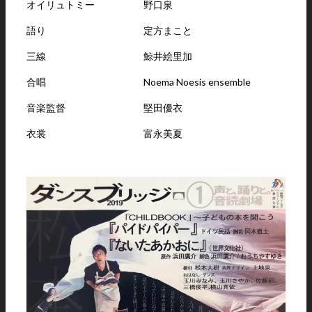
オイリュトミー 野口泉
語り 定方まこと
三線 鯨井絵里加
合唱 Noema Noesis ensemble
音楽監督 堅田優衣
衣裳 富永美夏