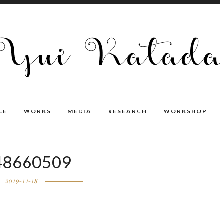
LE
WORKS
MEDIA
RESEARCH
WORKSHOP
48660509
2019-11-18