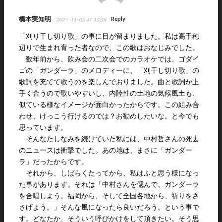
橋本実知明
Reply
2021-11-05 at 15:36
「刈り干し切り歌」の事に目が留まりました。私は高千穂
辺りで生まれ育った者なので、この歌はおなじみでした。
数年前から、飲み会の二次会でのカラオケでは、ゴダイ
ゴの「ガンダーラ」のメロディーに、「刈干し切り歌」の
歌詞を充てて歌うのを楽しんでおりました。曲と歌詞が上
手く合うので歌いやすいし、内陸性の土地の気候風土も、
似ている様なイメージが面白かったからです。この組み合
わせ、けっこう行けるのでは？お勧めしたいな。と今でも
思っています。
そんなたしなみを続けていた私には、中村哲さんの死去
のニュースは衝撃でした。あの地は、まさに「ガンダー
ラ」だったからです。
それから、しばらくたってから、私はふと思う様になっ
た事があります。それは「中村さんを偲んで、ガンダーラ
を合唱しよう。福岡から、そして全国各地から、祈りをさ
さげよう。」そんな風になったら良いだろう。という事で
す。どなたか、そういう呼びかけをして頂きたい。そう思