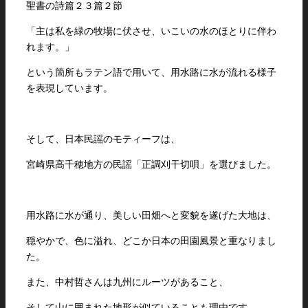
聖書の詩篇２３篇２節
「主は私を緑の牧場に伏させ、いこいの水のほとりに伴わ
れます。」
という箇所もラテン語で用いて、用水路に水が流れる様子
を表現しています。
そして、日本民謡のモティーフは、
宮崎県高千穂地方の民謡「正調刈干切唄」を選びました。
用水路に水が通り、美しい田畑へと変貌を遂げた大地は、
穏やかで、色に溢れ、どこか日本の田園風景と重なりまし
た。
また、中村哲さんは九州にルーツがあること、
そして山に囲まれた地形が似ていることも理由です。