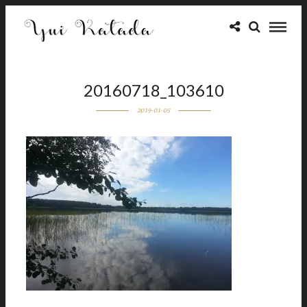
20160718_103610
2019-01-05