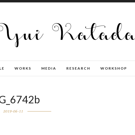
LE
WORKS
MEDIA
RESEARCH
WORKSHOP
G_6742b
2019-06-11