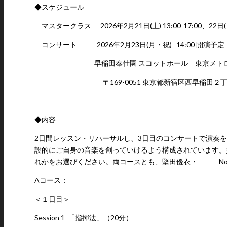
◆スケジュール
マスタークラス
2026年2月21日(土) 13:00-17:00、22
コンサート
2026年2月23日(月・祝)
14:00 開演予定
早稲田奉仕園 スコットホール 東京メトロ
〒169-0051 東京都新宿区西早稲田２丁目３－１ h
◆内容
2日間レッスン・リハーサルし、3日目のコンサートで演奏を
設的にご自身の音楽を創っていけるよう構成されています。
れかをお選びください。両コースとも、堅田優衣・ Noema
Aコース：
＜１日目＞
Session 1
「指揮法」（20分）