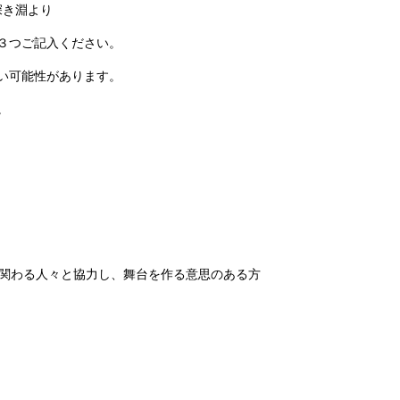
s 深き淵より
３つご記入ください。
い可能性があります。
。
関わる人々と協力し、舞台を作る意思のある方