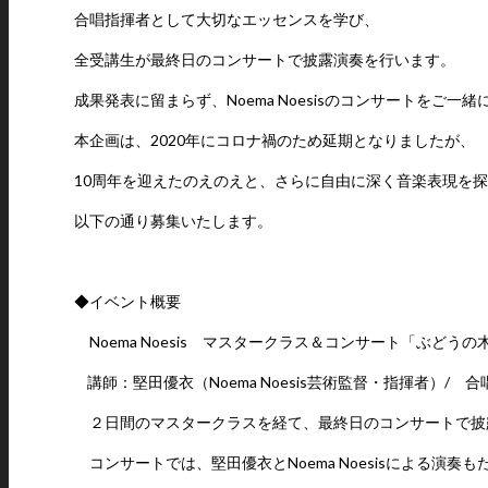
合唱指揮者として大切なエッセンスを学び、
全受講生が最終日のコンサートで披露演奏を行います。
成果発表に留まらず、Noema Noesisのコンサートをご
本企画は、2020年にコロナ禍のため延期となりましたが、
10周年を迎えたのえのえと、さらに自由に深く音楽表現を
以下の通り募集いたします。
◆イベント概要
Noema Noesis マスタークラス＆コンサート「ぶどうの
講師：堅田優衣（Noema Noesis芸術監督・指揮者）/ 合唱団：
２日間のマスタークラスを経て、最終日のコンサートで披
コンサートでは、堅田優衣とNoema Noesisによる演奏