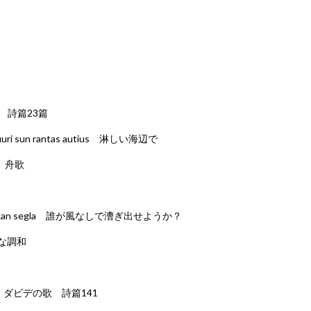
23 詩篇23篇
ri sun rantas autius 淋しい海辺で
u 舟歌
 kan segla 誰が風なしで漕ぎ出せようか？
聖な調和
u 141 ダビデの歌 詩篇141