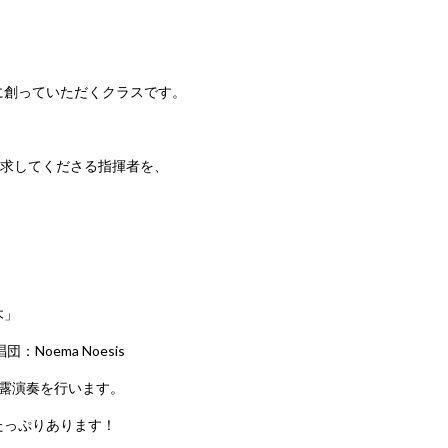
一緒に創っていただくクラスです。
探求してくださる指揮者を、
木」
Noema Noesis
露演奏を行います。
もたっぷりあります！