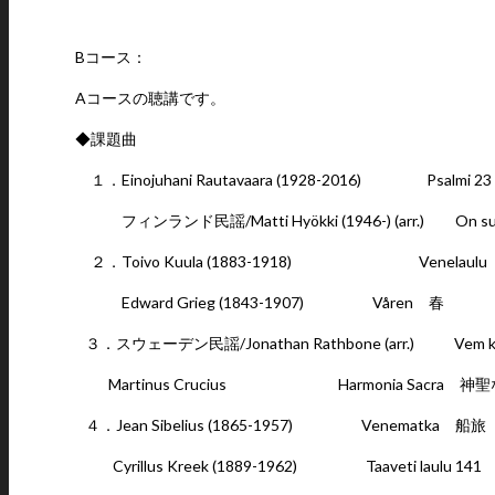
Bコース：
Aコースの聴講です。
◆課題曲
１．Einojuhani Rautavaara (1928-2016) Psalmi 
フィンランド民謡/Matti Hyökki (1946-) (arr.) On suu
２．Toivo Kuula (1883-1918) Venelaul
Edward Grieg (1843-1907) Våren 春
３．スウェーデン民謡/Jonathan Rathbone (arr.)
Vem
Martinus Crucius
Harmonia Sacra 神
４．Jean Sibelius (1865-1957) Venematka 船旅
Cyrillus Kreek (1889-1962) Taaveti laul