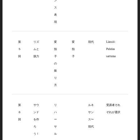
ン
ス
表
現
第
リズ
変
変
現代
Länsiö:
５
ムと
拍
拍
Puhdas
回
脱力
子
子
sattuma
の
振
り
方
第
サウ
リ
ルネ
受講者それ
６
ンド
ハ
サン
ぞれが選択
回
を作
ー
ス〜
ろ
サ
現代
う！
ル