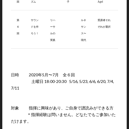
回
ズム
子
Agel
第
サウン
リハ
ルネ
受講者それ
６
ドを作
ーサ
サン
ぞれが選択
回
ろう！
ルの
ス〜
実践
現代
日時 2020年5月〜7月 全６回
土曜日 18:00-20:30 5/16, 5/23, 6/6, 6/20, 7/4,
7/11
対象 指揮に興味があり、ご自身で譜読みができる方
＊指揮経験は問いません。どなたでもご参加いた
だけます。