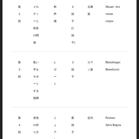
第
メロ
和
４
古典
Mozart: Ave
２
ディ
声
拍
派
verum
回
ーと
感
子
corpus
和音
(2
の関
拍
係
子)
第
歌い
レ
３
ロマ
Rheinberger:
３
手を
ガ
拍
ン派
Benedixisti
回
サポ
ー
子
ート
ト
する
指揮
第
音色
ニ
変
近代
Poulenc:
４
の作
ュ
拍
Salve Regina
回
り方
ア
子