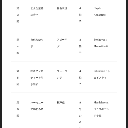
第
どんな楽器
音色表現
４
Haydn：
３
の音？
拍
Andantino
回
子
第
自然なゆら
アゴーギ
３
Beethoven：
４
ぎ
グ
拍
Menuett in G
回
子
第
呼吸でメロ
フレージ
４
Schumann：ト
５
ディーを引
ング
拍
ロイメライ
回
き出す
子
第
ハーモニー
和声感
８
Mendelssohn：
６
で感じる色
分
ベニスのゴン
回
の
ドラ歌
６