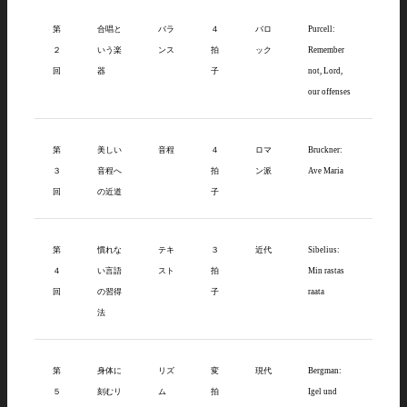
第
合唱と
バラ
４
バロ
Purcell:
２
いう楽
ンス
拍
ック
Remember
回
器
子
not, Lord,
our offenses
第
美しい
音程
４
ロマ
Bruckner:
３
音程へ
拍
ン派
Ave Maria
回
の近道
子
第
慣れな
テキ
３
近代
Sibelius:
４
い言語
スト
拍
Min rastas
回
の習得
子
raata
法
第
身体に
リズ
変
現代
Bergman:
５
刻むリ
ム
拍
Igel und