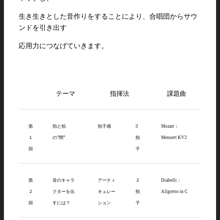
生き生きとした音作りをすることにより、合唱団からサウ
ンドを引き出す
応用力につなげていきます。
テーマ
指揮法
課題曲
第
拍と拍
拍子感
3
Mozart：
１
の”間”
拍
Menuett KV2
回
子
第
音のキャラ
アーティ
２
Diabelli：
２
クターを出
キュレー
拍
Allgretto in C
回
すには？
ション
子