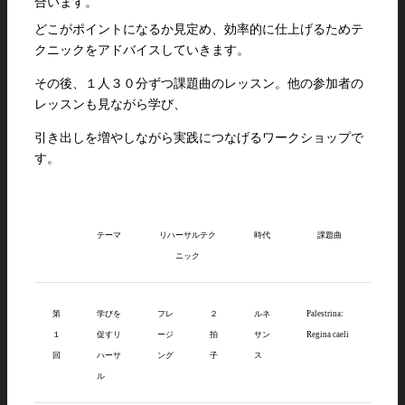
合います。
どこがポイントになるか見定め、効率的に仕上げるためテ
クニックをアドバイスしていきます。
その後、１人３０分ずつ課題曲のレッスン。他の参加者の
レッスンも見ながら学び、
引き出しを増やしながら実践につなげるワークショップで
す。
テーマ
リハーサルテク
時代
課題曲
ニック
第
学びを
フレ
２
ルネ
Palestrina:
１
促すリ
ージ
拍
サン
Regina caeli
回
ハーサ
ング
子
ス
ル