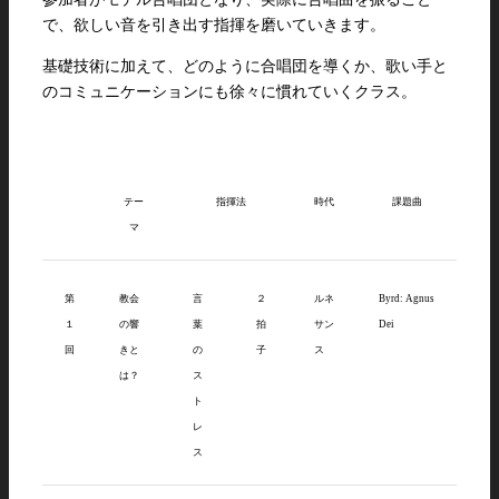
で、欲しい音を引き出す指揮を磨いていきます。
基礎技術に加えて、どのように合唱団を導くか、歌い手と
のコミュニケーションにも徐々に慣れていくクラス。
テー
指揮法
時代
課題曲
マ
第
教会
言
２
ルネ
Byrd: Agnus
１
の響
葉
拍
サン
Dei
回
きと
の
子
ス
は？
ス
ト
レ
ス