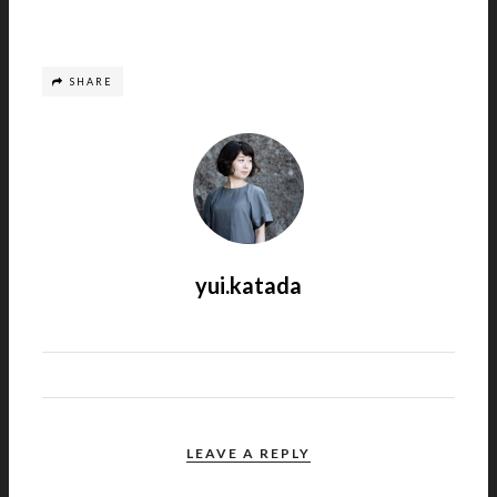
SHARE
yui.katada
LEAVE A REPLY