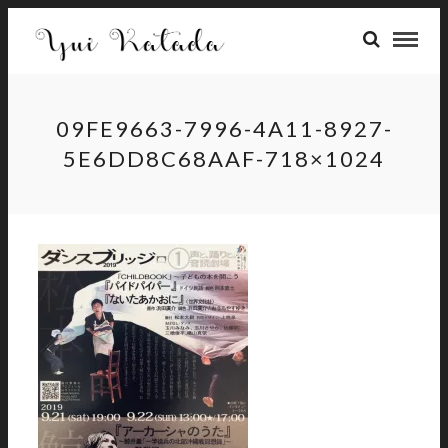
09FE9663-7996-4A11-8927-
5E6DD8C68AAF-718×1024